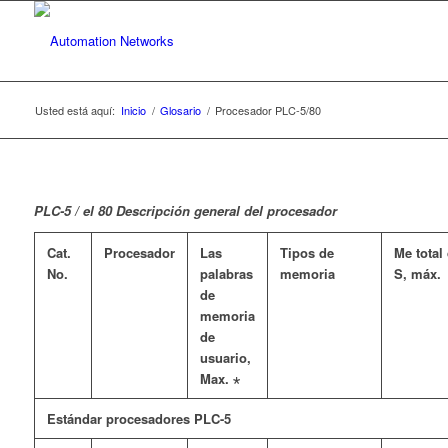
Usted está aquí:
Inicio
/
Glosario
/
Procesador PLC-5/80
PLC-5 /
el 80
Descripción general del procesador
Cat.
Procesador
Las
Tipos de
Me total 
No.
palabras
memoria
S, máx.
de
memoria
de
usuario,
Max.
⋆
Estándar procesadores PLC-5