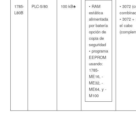
1785-
PLC-5/80
100 kB♣
• RAM
• 3072 (c
L80B
estática
combinac
alimentada
• 3072 +
por batería
el cabo
opción de
(complem
copia de
seguridad
• programa
EEPROM
usando:
1785-
ME16, -
ME32, -
ME64, y -
M100