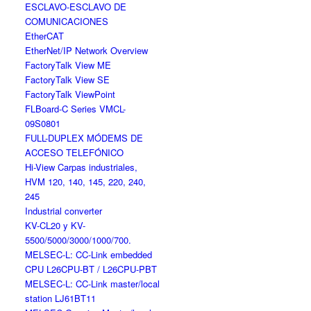
ESCLAVO-ESCLAVO DE
COMUNICACIONES
EtherCAT
EtherNet/IP Network Overview
FactoryTalk View ME
FactoryTalk View SE
FactoryTalk ViewPoint
FLBoard-C Series VMCL-
09S0801
FULL-DUPLEX MÓDEMS DE
ACCESO TELEFÓNICO
Hi-View Carpas industriales,
HVM 120, 140, 145, 220, 240,
245
Industrial converter
KV-CL20 y KV-
5500/5000/3000/1000/700.
MELSEC-L: CC-Link embedded
CPU L26CPU-BT / L26CPU-PBT
MELSEC-L: CC-Link master/local
station LJ61BT11