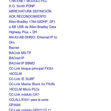
1785-ENET MÓDULO PLC
A.O. Smith PDNP
ABREVIATURA DEFINICIÓN
ACK RECONOCIMIENTO
Allen-Bradley 1784-U2DHP: DF1
a AB USB de Allen-Bradley Data
Highway Plus + DH
AN-X2-AB-DHRIO: Ethernet/IP to
DH+
Bacnet
BACnet MS/TP
BACnet/IP
BACnet/IP BBMD
CC-Link bloque principal FX3U-
16CCL-M
CC-Link IE SLMP
CC-Link Master Block for FX2N-
16CCL-M Micro PLCs
CC-Link módulo CA7-
CCLALL/EX01 para la serie
GP3000
CC-Link módulo GP077-CL11