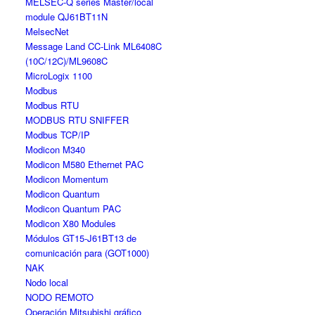
MELSEC-Q series Master/local
module QJ61BT11N
MelsecNet
Message Land CC-Link ML6408C
(10C/12C)/ML9608C
MicroLogix 1100
Modbus
Modbus RTU
MODBUS RTU SNIFFER
Modbus TCP/IP
Modicon M340
Modicon M580 Ethernet PAC
Modicon Momentum
Modicon Quantum
Modicon Quantum PAC
Modicon X80 Modules
Módulos GT15-J61BT13 de
comunicación para (GOT1000)
NAK
Nodo local
NODO REMOTO
Operación Mitsubishi gráfico